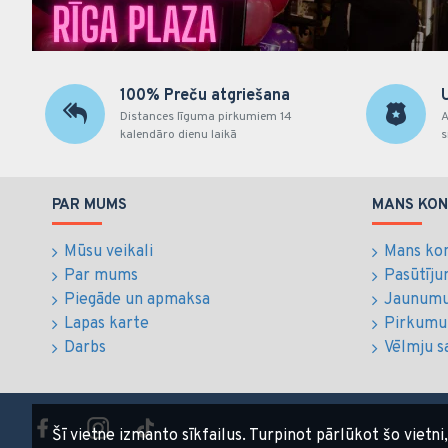
100% Preču atgriešana
Distances līguma pirkumiem 14
A
kalendāro dienu laikā
s
PAR MUMS
MANS KON
Mūsu veikali
Mans ko
Par mums
Pasūtīju
Piegāde un apmaksa
Jaunumu
Lapas karte
Pirkumu
Darbs
Vēlmju s
Šī vietne izmanto sīkfailus. Turpinot pārlūkot šo vietni