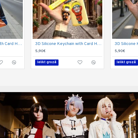
3D Silicone Keychain with Card Holder - Naruto Design 1 - Silikona atslēgu piekariņš ar karšu turētāju
3D Silicone Keychain with Card Holder - Naruto Design 2 - Silikona atslēgu piekariņš ar karšu turētāju
5,90€
5,90€
Ielikt grozā
Ielikt grozā