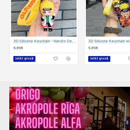
3D Silicone Keychain - Naruto Design 1 - Silikona atslēgu piekariņš
5,90€
5,90€
Ielikt grozā
Ielikt grozā