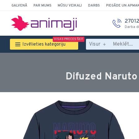
GALVENĀ
PAR MUMS
MŪSU VEIKALI
DARBS
PIEGĀDE UN APMA
2701
Darba d
VISAS PRECES ŠEIT
Visur
Izvēlieties kategoriju
Difuzed Naruto T