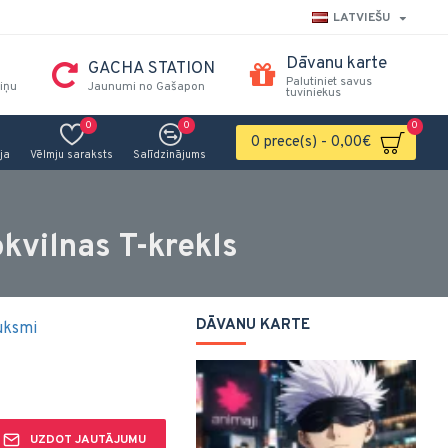
LATVIEŠU
Dāvanu karte
GACHA STATION
Palutiniet savus
iņu
Jaunumi no Gašapon
tuviniekus
0
0
0
0 prece(s) - 0,00€
ja
Vēlmju saraksts
Salīdzinājums
okvilnas T-krekls
DĀVANU KARTE
uksmi
UZDOT JAUTĀJUMU