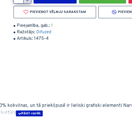
PIEVIENOT VĒLMJU SARAKSTAM
PIEVIE
Pieejamība, gab.:
1
Ražotājs:
Difuzed
Artikuls:
1475-4
0% kokvilnas, un tā priekšpusē ir lieliski grafiski elementi Naru
 kultūra.