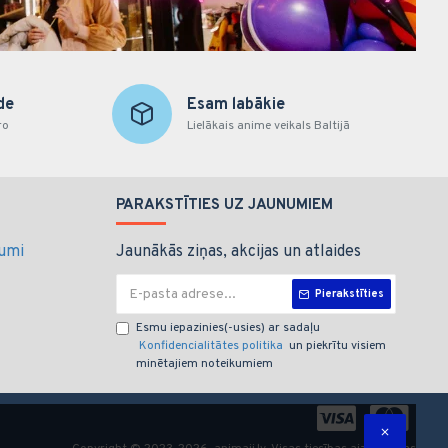
de
Esam labākie
ro
Lielākais anime veikals Baltijā
PARAKSTĪTIES UZ JAUNUMIEM
kumi
Jaunākās ziņas, akcijas un atlaides
Pierakstīties
Esmu iepazinies(-usies) ar sadaļu
Konfidencialitātes politika
un piekrītu visiem
minētajiem noteikumiem