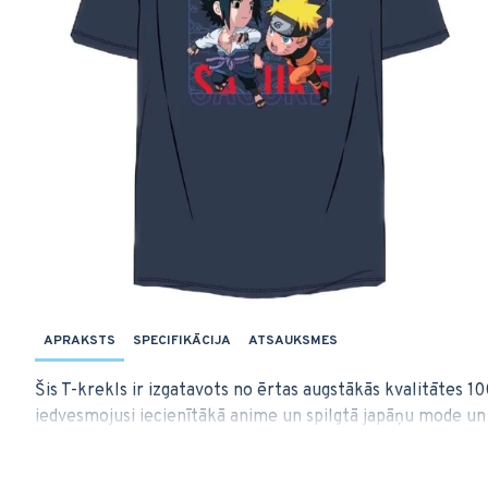
APRAKSTS
SPECIFIKĀCIJA
ATSAUKSMES
Šis T-krekls ir izgatavots no ērtas augstākās kvalitātes 10
iedvesmojusi iecienītākā anime un spilgtā japāņu mode un