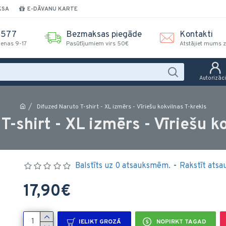
KSA
E-DĀVANU KARTE
2577
Bezmaksas piegāde
Kontakti
ienas 9-17
Pasūtījumiem virs 50€
Atstājiet mums z
Autorizāci
Difuzed Naruto T-shirt - XL izmērs - Vīriešu kokvilnas T-krekls
-shirt - XL izmērs - Vīriešu k
Balstīts uz 0 atsauksmēm.
-
Rakstīt atsa
17,90€
IELIKT GROZĀ
NOPIRKT TAGAD