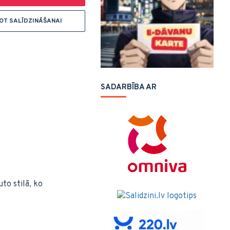
NOT SALĪDZINĀŠANAI
SADARBĪBA AR
to stilā, ko