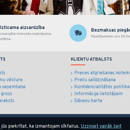
Uzticama aizsardzība
Bezmaksas piegā
izsargāta interneta maksājuma
Pasūtījumiem virs 50 Ei
istēma
TS
KLIENTU ATBALSTS
nts
Preces atgriešanas notei
mu vēsture
Preču salīdzināšana
 saņemšana
Konfidencialitātes politika
 grozs
Informācija lietotājiem
araksts
Dāvanu karte
, jūs piekrītat, ka izmantojam sīkfailus.
Uzziniet vairāk šeit