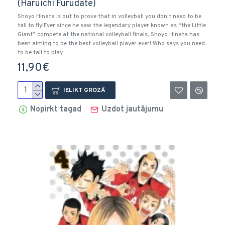
(Haruichi Furudate)
Shoyo Hinata is out to prove that in volleyball you don't need to be
tall to fly!Ever since he saw the legendary player known as “the Little
Giant” compete at the national volleyball finals, Shoyo Hinata has
been aiming to be the best volleyball player ever! Who says you need
to be tall to play ..
11,90€
IELIKT GROZĀ
Nopirkt tagad
Uzdot jautājumu