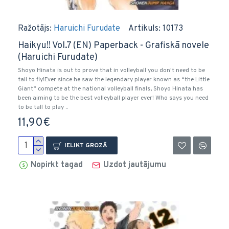
Ražotājs:
Haruichi Furudate
Artikuls:
10173
Haikyu!! Vol.7 (EN) Paperback - Grafiskā novele
(Haruichi Furudate)
Shoyo Hinata is out to prove that in volleyball you don't need to be
tall to fly!Ever since he saw the legendary player known as “the Little
Giant” compete at the national volleyball finals, Shoyo Hinata has
been aiming to be the best volleyball player ever! Who says you need
to be tall to play ..
11,90€
IELIKT GROZĀ
Nopirkt tagad
Uzdot jautājumu