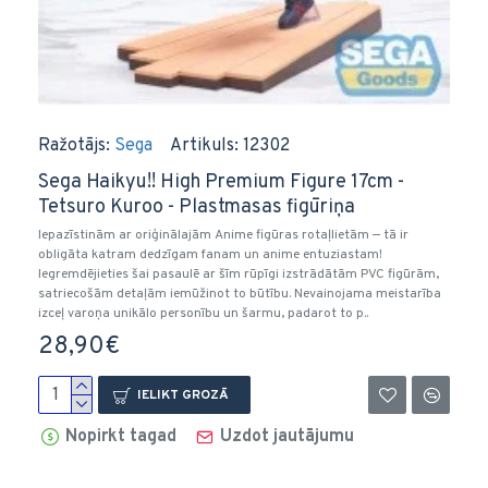
Ražotājs:
Sega
Artikuls:
12302
Sega Haikyu!! High Premium Figure 17cm -
Tetsuro Kuroo - Plastmasas figūriņa
Iepazīstinām ar oriģinālajām Anime figūras rotaļlietām — tā ir
obligāta katram dedzīgam fanam un anime entuziastam!
Iegremdējieties šai pasaulē ar šīm rūpīgi izstrādātām PVC figūrām,
satriecošām detaļām iemūžinot to būtību. Nevainojama meistarība
izceļ varoņa unikālo personību un šarmu, padarot to p..
28,90€
IELIKT GROZĀ
Nopirkt tagad
Uzdot jautājumu