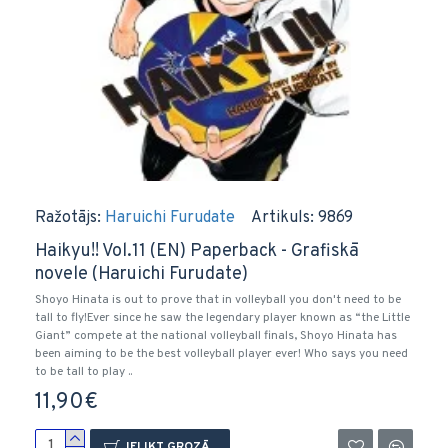
Ražotājs:
Haruichi Furudate
Artikuls:
9869
Haikyu!! Vol.11 (EN) Paperback - Grafiskā
novele (Haruichi Furudate)
Shoyo Hinata is out to prove that in volleyball you don't need to be
tall to fly!Ever since he saw the legendary player known as “the Little
Giant” compete at the national volleyball finals, Shoyo Hinata has
been aiming to be the best volleyball player ever! Who says you need
to be tall to play ..
11,90€
IELIKT GROZĀ