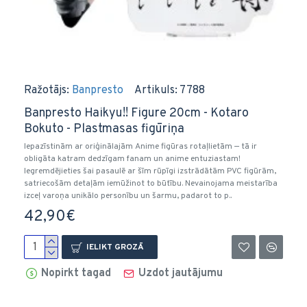
Ražotājs:
Banpresto
Artikuls:
7788
Banpresto Haikyu!! Figure 20cm - Kotaro
Bokuto - Plastmasas figūriņa
Iepazīstinām ar oriģinālajām Anime figūras rotaļlietām — tā ir
obligāta katram dedzīgam fanam un anime entuziastam!
Iegremdējieties šai pasaulē ar šīm rūpīgi izstrādātām PVC figūrām,
satriecošām detaļām iemūžinot to būtību. Nevainojama meistarība
izceļ varoņa unikālo personību un šarmu, padarot to p..
42,90€
IELIKT GROZĀ
Nopirkt tagad
Uzdot jautājumu