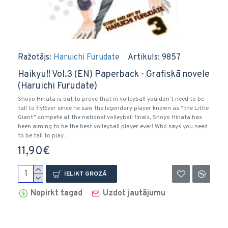
Ražotājs:
Haruichi Furudate
Artikuls:
9857
Haikyu!! Vol.3 (EN) Paperback - Grafiskā novele
(Haruichi Furudate)
Shoyo Hinata is out to prove that in volleyball you don't need to be
tall to fly!Ever since he saw the legendary player known as “the Little
Giant” compete at the national volleyball finals, Shoyo Hinata has
been aiming to be the best volleyball player ever! Who says you need
to be tall to play ..
11,90€
IELIKT GROZĀ
Nopirkt tagad
Uzdot jautājumu