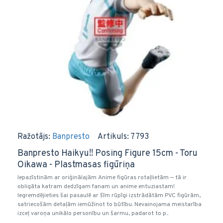
Ražotājs:
Banpresto
Artikuls:
7793
Banpresto Haikyu!! Posing Figure 15cm - Toru
Oikawa - Plastmasas figūriņa
Iepazīstinām ar oriģinālajām Anime figūras rotaļlietām — tā ir
obligāta katram dedzīgam fanam un anime entuziastam!
Iegremdējieties šai pasaulē ar šīm rūpīgi izstrādātām PVC figūrām,
satriecošām detaļām iemūžinot to būtību. Nevainojama meistarība
izceļ varoņa unikālo personību un šarmu, padarot to p..