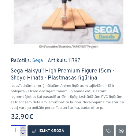
Ražotājs:
Sega
Artikuls:
11797
Sega Haikyu!! High Premium Figure 15cm -
Shoyo Hinata - Plastmasas figūriņa
Iepazīstinām ar oriģinālajām Anime figūras rotaļlietām — tā ir
obligāta katram dedzīgam fanam un anime entuziastam!
Iegremdējieties šai pasaulē ar šīm rūpīgi izstrādātām PVC figūrām,
satriecošām detaļām iemūžinot to būtību. Nevainojama meistarība
izceļ varoņa unikālo personību un šarmu, padarot to p..
32,90€
IELIKT GROZĀ