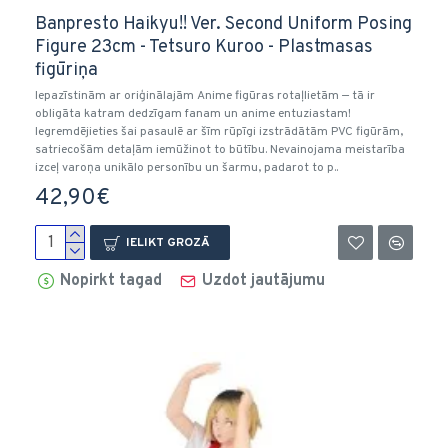
Banpresto Haikyu!! Ver. Second Uniform Posing
Figure 23cm - Tetsuro Kuroo - Plastmasas
figūriņa
Iepazīstinām ar oriģinālajām Anime figūras rotaļlietām — tā ir
obligāta katram dedzīgam fanam un anime entuziastam!
Iegremdējieties šai pasaulē ar šīm rūpīgi izstrādātām PVC figūrām,
satriecošām detaļām iemūžinot to būtību. Nevainojama meistarība
izceļ varoņa unikālo personību un šarmu, padarot to p..
42,90€
IELIKT GROZĀ
Nopirkt tagad
Uzdot jautājumu