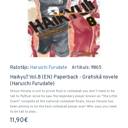
Ražotājs:
Haruichi Furudate
Artikuls:
9865
Haikyu!! Vol.8 (EN) Paperback - Grafiskā novele
(Haruichi Furudate)
Shoyo Hinata is out to prove that in volleyball you don't need to be
tall to fly!Ever since he saw the legendary player known as “the Little
Giant” compete at the national volleyball finals, Shoyo Hinata has
been aiming to be the best volleyball player ever! Who says you need
to be tall to play ..
11,90€