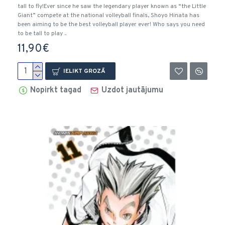
tall to fly!Ever since he saw the legendary player known as “the Little
Giant” compete at the national volleyball finals, Shoyo Hinata has
been aiming to be the best volleyball player ever! Who says you need
to be tall to play ..
11,90€
IELIKT GROZĀ
Nopirkt tagad
Uzdot jautājumu