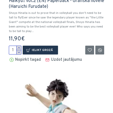
Haikyu!! Vol.2 (EN) Paperback - Grafiskā novele
(Haruichi Furudate)
Shoyo Hinata is out to prove that in volleyball you don't need to be
tall to fly!Ever since he saw the legendary player known as “the Little
Giant” compete at the national volleyball finals, Shoyo Hinata has
been aiming to be the best volleyball player ever! Who says you need
to be tall to play ..
11,90€
IELIKT GROZĀ
Nopirkt tagad
Uzdot jautājumu