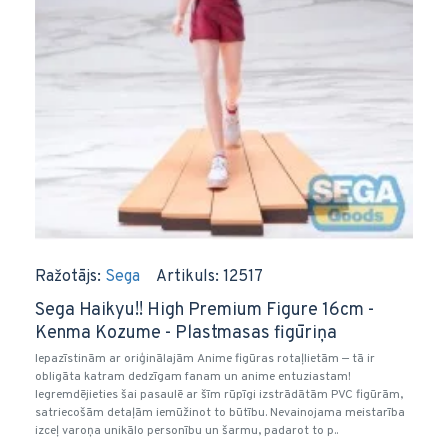
Ražotājs:
Sega
Artikuls:
12517
Sega Haikyu!! High Premium Figure 16cm -
Kenma Kozume - Plastmasas figūriņa
Iepazīstinām ar oriģinālajām Anime figūras rotaļlietām — tā ir
obligāta katram dedzīgam fanam un anime entuziastam!
Iegremdējieties šai pasaulē ar šīm rūpīgi izstrādātām PVC figūrām,
satriecošām detaļām iemūžinot to būtību. Nevainojama meistarība
izceļ varoņa unikālo personību un šarmu, padarot to p..