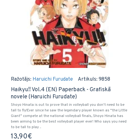
Ražotājs:
Haruichi Furudate
Artikuls:
9858
Haikyu!! Vol.4 (EN) Paperback - Grafiskā
novele (Haruichi Furudate)
Shoyo Hinata is out to prove that in volleyball you don't need to be
tall to fly!Ever since he saw the legendary player known as “the Little
Giant” compete at the national volleyball finals, Shoyo Hinata has
been aiming to be the best volleyball player ever! Who says you need
to be tall to play ..
13,90€