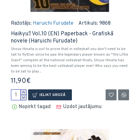
Ražotājs:
Haruichi Furudate
Artikuls:
9868
Haikyu!! Vol.10 (EN) Paperback - Grafiskā
novele (Haruichi Furudate)
Shoyo Hinata is out to prove that in volleyball you don't need to be
tall to fly!Ever since he saw the legendary player known as “the Little
Giant” compete at the national volleyball finals, Shoyo Hinata has
been aiming to be the best volleyball player ever! Who says you need
to be tall to play ..
11,90€
IELIKT GROZĀ
Nopirkt tagad
Uzdot jautājumu