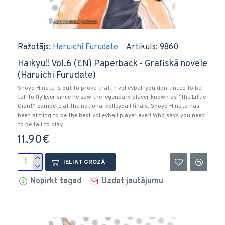
Ražotājs:
Haruichi Furudate
Artikuls:
9860
Haikyu!! Vol.6 (EN) Paperback - Grafiskā novele
(Haruichi Furudate)
Shoyo Hinata is out to prove that in volleyball you don't need to be
tall to fly!Ever since he saw the legendary player known as “the Little
Giant” compete at the national volleyball finals, Shoyo Hinata has
been aiming to be the best volleyball player ever! Who says you need
to be tall to play ..
11,90€
IELIKT GROZĀ
Nopirkt tagad
Uzdot jautājumu