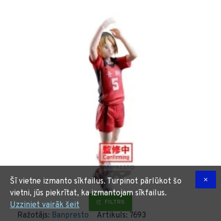
Šī vietne izmanto sīkfailus. Turpinot pārlūkot šo
vietni, jūs piekrītat, ka izmantojam sīkfailus.
FILTRS
Uzziniet vairāk šeit
Ražotājs:
Banpresto
Artikuls:
7693