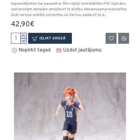
Iegremdējieties šai pasaulē ar šīm rūpīgi izstrādātām PVC figūrām,
satriecošām detaļām iemūžinot to būtību. Nevainojama meistarība
izceļ varoņa unikālo personību un šarmu, padarot to p..
42,90€
IELIKT GROZĀ
Nopirkt tagad
Uzdot jautājumu