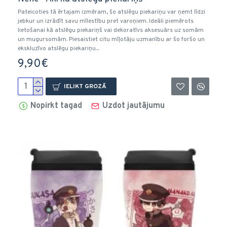
Pateicoties tā ērtajam izmēram, šo atslēgu piekariņu var ņemt līdzi
jebkur un izrādīt savu mīlestību pret varoņiem. Ideāli piemērots
lietošanai kā atslēgu piekariņš vai dekoratīvs aksesuārs uz somām
un mugursomām. Piesaistiet citu mīļotāju uzmanību ar šo foršo un
ekskluzīvo atslēgu piekariņu...
9,90€
IELIKT GROZĀ
Nopirkt tagad
Uzdot jautājumu