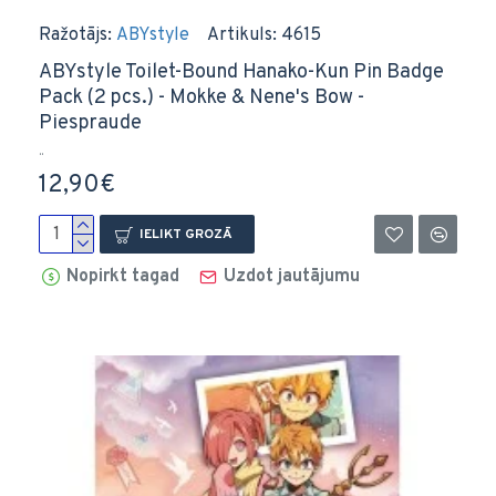
Ražotājs:
ABYstyle
Artikuls:
4615
ABYstyle Toilet-Bound Hanako-Kun Pin Badge
Pack (2 pcs.) - Mokke & Nene's Bow -
Piespraude
..
12,90€
IELIKT GROZĀ
Nopirkt tagad
Uzdot jautājumu