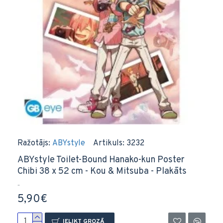
Ražotājs:
ABYstyle
Artikuls:
3232
ABYstyle Toilet-Bound Hanako-kun Poster
Chibi 38 x 52 cm - Kou & Mitsuba - Plakāts
..
5,90€
IELIKT GROZĀ