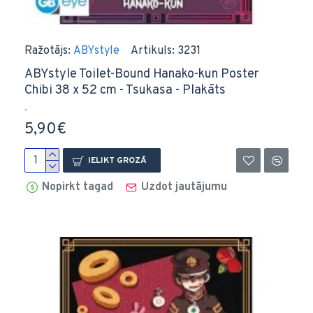
Ražotājs:
ABYstyle
Artikuls:
3231
ABYstyle Toilet-Bound Hanako-kun Poster
Chibi 38 x 52 cm - Tsukasa - Plakāts
..
5,90€
IELIKT GROZĀ
Nopirkt tagad
Uzdot jautājumu