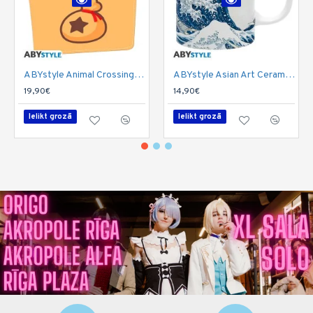
ABYstyle Animal Crossing Wallet 9.5 x 11cm - "Bell beg" - Naudas maks
ABYstyle Asian Art Ceramic Mug 320ml - Hokusai The Great Wave - Krūze
19,90€
14,90€
Ielikt grozā
Ielikt grozā