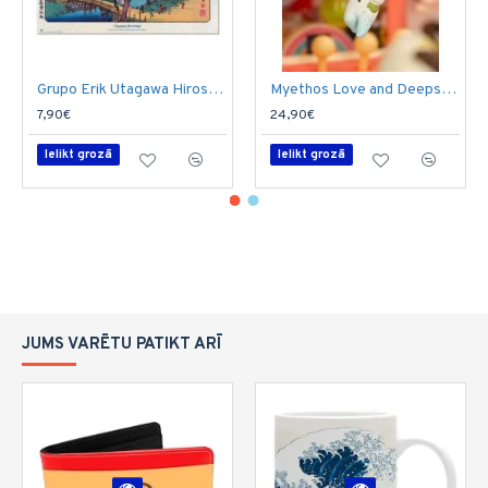
Grupo Erik Utagawa Hiroshige Poster Maxi 91.5 x 61 cm - Cherry Trees in Bloom on the Embankment - Plakāts
Myethos Love and Deepspace The Heart Swaying ChiBi Figure 5cm - Zayne - Plastmasas figūriņa
7,90€
24,90€
Ielikt grozā
Ielikt grozā
JUMS VARĒTU PATIKT ARĪ