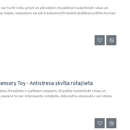
u var turēt rokā, griezt un pārveidot, tā palīdzot nodarbināt rokas un
anai mājās, ceļojumos vai pārtraukumos.Produkta īpašības:Lodītes formas
ensory Toy - Antistresa skvīša rotaļlieta
jiņu. Rotaļlietu ir patīkami saspiest, tā palīdz nodarbināt rokas un
padara to par interesantu rotaļlietu, dekoratīvu aksesuāru vai nelielu