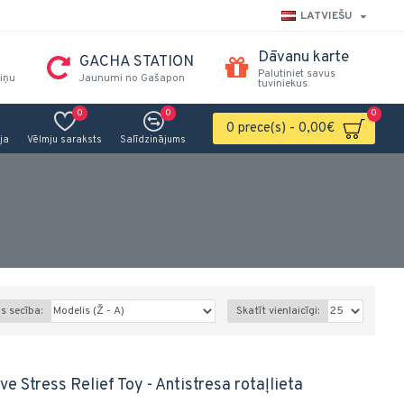
LATVIEŠU
Dāvanu karte
GACHA STATION
Palutiniet savus
iņu
Jaunumi no Gašapon
tuviniekus
0
0
0
0 prece(s) - 0,00€
ja
Vēlmju saraksts
Salīdzinājums
s secība:
Skatīt vienlaicīgi:
ve Stress Relief Toy - Antistresa rotaļlieta