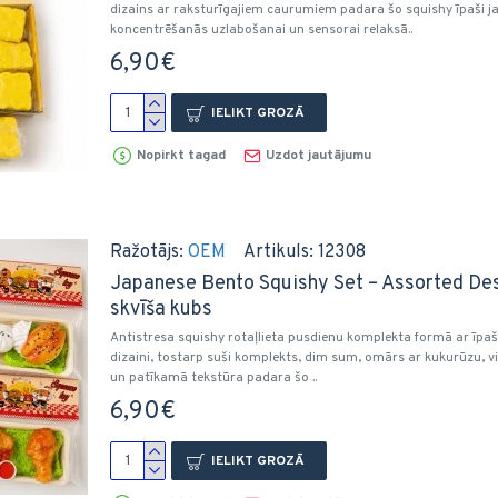
dizains ar raksturīgajiem caurumiem padara šo squishy īpaši jau
koncentrēšanās uzlabošanai un sensorai relaksā..
6,90€
IELIKT GROZĀ
Nopirkt tagad
Uzdot jautājumu
Ražotājs:
OEM
Artikuls:
12308
Japanese Bento Squishy Set – Assorted Desi
skvīša kubs
Antistresa squishy rotaļlieta pusdienu komplekta formā ar īpaši
dizaini, tostarp suši komplekts, dim sum, omārs ar kukurūzu, vi
un patīkamā tekstūra padara šo ..
6,90€
IELIKT GROZĀ