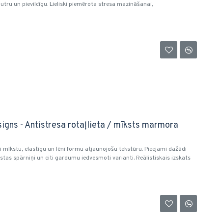
tru un pievilcīgu. Lieliski piemērota stresa mazināšanai,
gns - Antistresa rotaļlieta / mīksts marmora
 mīkstu, elastīgu un lēni formu atjaunojošu tekstūru. Pieejami dažādi
stas spārniņi un citi gardumu iedvesmoti varianti. Reālistiskais izskats