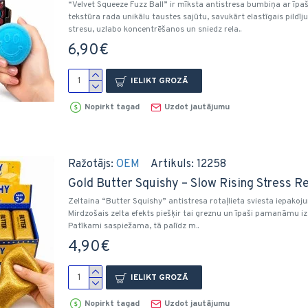
“Velvet Squeeze Fuzz Ball” ir mīksta antistresa bumbiņa ar īpa
tekstūra rada unikālu taustes sajūtu, savukārt elastīgais pild
stresu, uzlabo koncentrēšanos un sniedz rela..
6,90€
IELIKT GROZĀ
Nopirkt tagad
Uzdot jautājumu
Ražotājs:
OEM
Artikuls:
12258
Gold Butter Squishy – Slow Rising Stress Rel
Zeltaina “Butter Squishy” antistresa rotaļlieta sviesta iepakoj
Mirdzošais zelta efekts piešķir tai greznu un īpaši pamanāmu izs
Patīkami saspiežama, tā palīdz m..
4,90€
IELIKT GROZĀ
Nopirkt tagad
Uzdot jautājumu