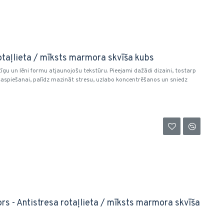
otaļlieta / mīksts marmora skvīša kubs
tīgu un lēni formu atjaunojošu tekstūru. Pieejami dažādi dizaini, tostarp
a saspiešanai, palīdz mazināt stresu, uzlabo koncentrēšanos un sniedz
ors - Antistresa rotaļlieta / mīksts marmora skvīša