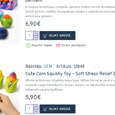
bērniem
Krāsaina antistresa rotaļlieta–spineris lodītes formā. Rotaļliet
trenēt pirkstu veiklību. Kompaktais izmērs ir piemērots lietoš
antistresa spineris ..
6,90€
IELIKT GROZĀ
Nopirkt tagad
Uzdot jautājumu
Ražotājs:
OEM
Artikuls:
12846
Cute Corn Squishy Toy – Soft Stress Relief S
Mīksta antistresa rotaļlieta kukurūzas vālītes formā ar jautru se
mazināt sasprindzinājumu. Košais dizains un teksturētā virsma 
dāvanu.Produkta īpašības:..
5,90€
IELIKT GROZĀ