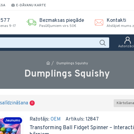
KSA
E-DĀVANU KARTE
2577
Bezmaksas piegāde
Kontakti
ienas 9-17
Pasūtījumiem virs 50€
Atstājiet mums z
Autorizāci
Dumplings Squishy
Dumplings Squishy
salīdzināšana
Kārtošana
0
Ražotājs:
OEM
Artikuls:
12847
Jaunums
Transforming Ball Fidget Spinner – Interacti