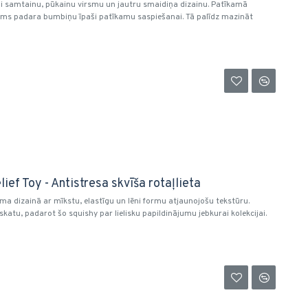
ši samtainu, pūkainu virsmu un jautru smaidiņa dizainu. Patīkamā
ījums padara bumbiņu īpaši patīkamu saspiešanai. Tā palīdz mazināt
ief Toy - Antistresa skvīša rotaļlieta
uma dizainā ar mīkstu, elastīgu un lēni formu atjaunojošu tekstūru.
katu, padarot šo squishy par lielisku papildinājumu jebkurai kolekcijai.