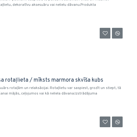
aļlietu, dekoratīvu aksesuāru vai nelielu dāvanu.Produkta
sa rotaļlieta / mīksts marmora skvīša kubs
rs rotaļām un relaksācijai. Rotaļlietu var saspiest, grozīt un stiept, tā
šanai mājās, ceļojumos vai kā neliela dāvana.Izstrādājuma