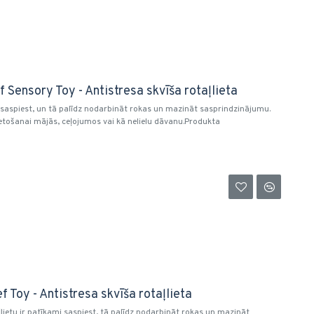
 Sensory Toy - Antistresa skvīša rotaļlieta
i saspiest, un tā palīdz nodarbināt rokas un mazināt sasprindzinājumu.
ietošanai mājās, ceļojumos vai kā nelielu dāvanu.Produkta
 Toy - Antistresa skvīša rotaļlieta
ļlietu ir patīkami saspiest, tā palīdz nodarbināt rokas un mazināt