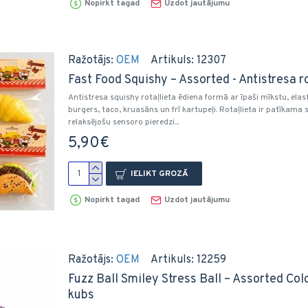
Nopirkt tagad
Uzdot jautājumu
Ražotājs:
OEM
Artikuls:
12307
Fast Food Squishy – Assorted - Antistresa r
Antistresa squishy rotaļlieta ēdiena formā ar īpaši mīkstu, elas
burgers, taco, kruasāns un frī kartupeļi. Rotaļlieta ir patīkam
relaksējošu sensoro pieredzi...
5,90€
IELIKT GROZĀ
Nopirkt tagad
Uzdot jautājumu
Ražotājs:
OEM
Artikuls:
12259
Fuzz Ball Smiley Stress Ball – Assorted Col
kubs