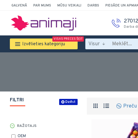
GALVENĀ
PAR MUMS
MŪSU VEIKALI
DARBS
PIEGĀDE UN APMA
2701
Darba d
VISAS PRECES ŠEIT
Visur
Izvēlieties kategoriju
FILTRI
Dzēst
Preču 
RAŽOTAJS
OEM