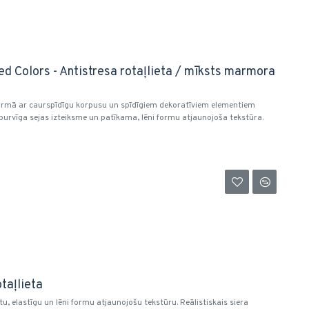
ed Colors - Antistresa rotaļlieta / mīksts marmora
formā ar caurspīdīgu korpusu un spīdīgiem dekoratīviem elementiem
r burvīga sejas izteiksme un patīkama, lēni formu atjaunojoša tekstūra.
taļlieta
tu, elastīgu un lēni formu atjaunojošu tekstūru. Reālistiskais siera