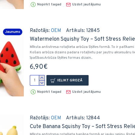
Nopirkt tagad
Uzdot jautājumu
Ražotājs:
OEM
Artikuls:
12845
Jaunums
Watermelon Squishy Toy – Soft Stress Relief
Mīksta antistresa rotaļlieta arbūza šķēles formā. To ir patīkam
Košais arbūza dizains padara rotaļlietu par jautru aksesuāru l
īpašības:Arbūza šķēles formas dizain..
6,90€
IELIKT GROZĀ
Nopirkt tagad
Uzdot jautājumu
Ražotājs:
OEM
Artikuls:
12844
Cute Banana Squishy Toy – Soft Stress Relief
Mīksta antistresa rotaļlieta banāna formā ar jauku sejiņu. Rota