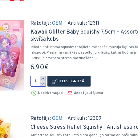
Ražotājs:
OEM
Artikuls:
12311
Kawaii Glitter Baby Squishy 7,5cm – Assort
skvīša kubs
Mīksta antistresa squishy rotaļlieta mirdzoša mazuļa figūras 
iekšpusē. Pieejama vairākās pasteļtoņu krāsās, katrai figūrai i
Lieliski piemērota stresa mazināšanai,..
6,90€
IELIKT GROZĀ
Nopirkt tagad
Uzdot jautājumu
Ražotājs:
OEM
Artikuls:
12309
Cheese Stress Relief Squishy - Antistresa ro
Antistresa squishy rotaļlieta siera gabaliņa formā ar īpaši mīks