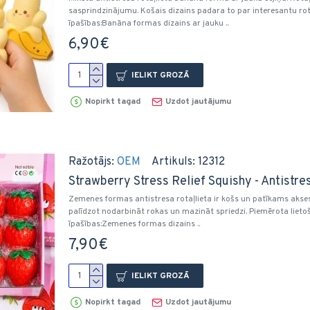
sasprindzinājumu. Košais dizains padara to par interesantu rot
īpašības:Banāna formas dizains ar jauku ..
6,90€
IELIKT GROZĀ
Nopirkt tagad
Uzdot jautājumu
Ražotājs:
OEM
Artikuls:
12312
Strawberry Stress Relief Squishy - Antistre
Zemenes formas antistresa rotaļlieta ir košs un patīkams aksesuā
palīdzot nodarbināt rokas un mazināt spriedzi. Piemērota lieto
īpašības:Zemenes formas dizains ..
7,90€
IELIKT GROZĀ
Nopirkt tagad
Uzdot jautājumu