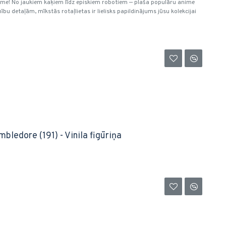
nime! No jaukiem kaķiem līdz episkiem robotiem — plaša populāru anime
ību detaļām, mīkstās rotaļlietas ir lielisks papildinājums jūsu kolekcijai
bledore (191) - Vinila figūriņa