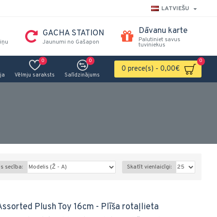
LATVIEŠU
Dāvanu karte
GACHA STATION
Palutiniet savus
iņu
Jaunumi no Gašapon
tuviniekus
0
0
0
0 prece(s) - 0,00€
ja
Vēlmju saraksts
Salīdzinājums
s secība:
Skatīt vienlaicīgi:
ssorted Plush Toy 16cm - Plīša rotaļlieta