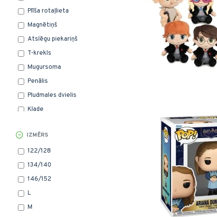
Plīša rotaļlieta
Magnētiņš
Atslēgu piekariņš
T-krekls
Mugursoma
Penālis
Pludmales dvielis
Klade
Cepure ar nagu
IZMĒRS
Pudele
122/128
Spilvens
134/140
Pildspalva
146/152
Peles paliktnis
L
Hūdijs
M
Pleca somiņa