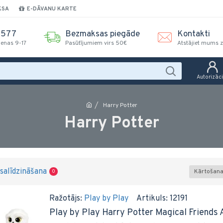
KSA
E-DĀVANU KARTE
2577
Bezmaksas piegāde
Kontakti
ienas 9-17
Pasūtījumiem virs 50€
Atstājiet mums z
Autorizāci
Harry Potter
Harry Potter
salīdzināšana
Kārtošana
0
Ražotājs:
Play by Play
Artikuls:
12191
Play by Play Harry Potter Magical Friends A