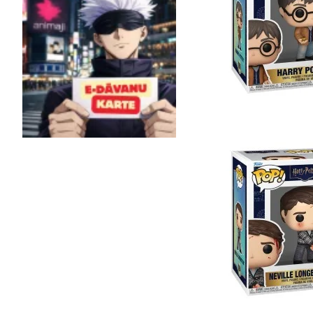
Pyramid
Stor
Warner Bros