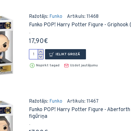
Ražotājs:
Funko
Artikuls:
11468
Funko POP! Harry Potter Figure - Griphook (1
..
17,90€
IELIKT GROZĀ
Nopirkt tagad
Uzdot jautājumu
Ražotājs:
Funko
Artikuls:
11467
Funko POP! Harry Potter Figure - Aberforth 
figūriņa
..