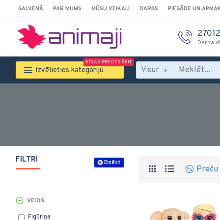
GALVENĀ
PAR MUMS
MŪSU VEIKALI
DARBS
PIEGĀDE UN APMA
2701
Darba d
VISAS PRECES ŠEIT
Visur
Izvēlieties kategoriju
FILTRI
Dzēst
Preču 
VEIDS
Figūriņa