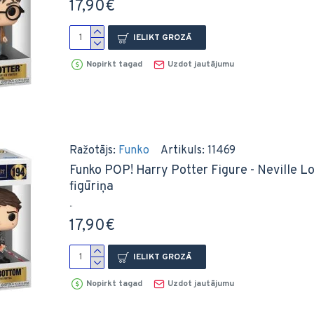
17,90€
IELIKT GROZĀ
Nopirkt tagad
Uzdot jautājumu
Ražotājs:
Funko
Artikuls:
11469
Funko POP! Harry Potter Figure - Neville Lo
figūriņa
..
17,90€
IELIKT GROZĀ
Nopirkt tagad
Uzdot jautājumu