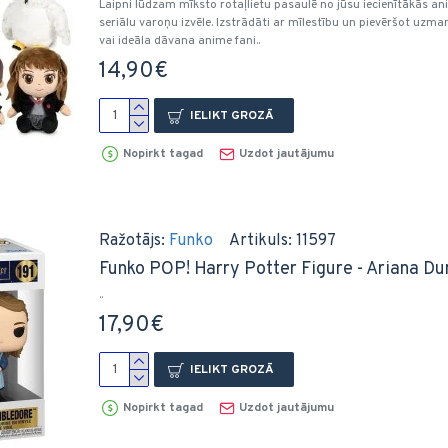
Laipni lūdzam mīksto rotaļlietu pasaulē no jūsu iecienītākās a
seriālu varoņu izvēle. Izstrādāti ar mīlestību un pievēršot uzman
vai ideāla dāvana anime fani..
14,90€
IELIKT GROZĀ
Nopirkt tagad
Uzdot jautājumu
Ražotājs:
Funko
Artikuls:
11597
Funko POP! Harry Potter Figure - Ariana Dum
..
17,90€
IELIKT GROZĀ
Nopirkt tagad
Uzdot jautājumu