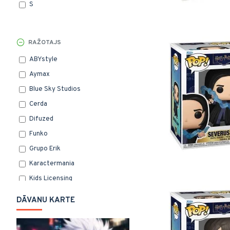
S
Maks
Krūze
Lampa
RAŽOTAJS
Piespraude
ABYstyle
Plakāts
Aymax
Karšu turētājs
Blue Sky Studios
Uzlīmes
Cerda
Glāze
Difuzed
Termokrūze
Funko
Pastkarte
Grupo Erik
Piezīmju lapiņas
Karactermania
Brilles
Kids Licensing
OEM
DĀVANU KARTE
Play by Play
Pop Mart