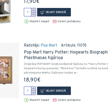
17,90€
IELIKT GROZĀ
Nopirkt tagad
Uzdot jautājumu
Ražotājs:
Pop Mart
Artikuls:
11076
Pop Mart Harry Potter: Hogwarts Biographic
Plastmasas figūriņa
Oriģināla POP MART kolekcionējamā figūriņa no “Harry Potter: H
Hogwarts burvju pasaules. “Blind box” formāts nozīmē, ka konkr
pārsteiguma efektu. Figūriņas izceļas ar..
18,90€
IELIKT GROZĀ
Nopirkt tagad
Uzdot jautājumu