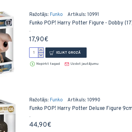
Ražotājs:
Funko
Artikuls:
10991
Funko POP! Harry Potter Figure - Dobby (17) 
..
17,90€
IELIKT GROZĀ
Nopirkt tagad
Uzdot jautājumu
Ražotājs:
Funko
Artikuls:
10990
Funko POP! Harry Potter Deluxe Figure 9cm -
..
44,90€