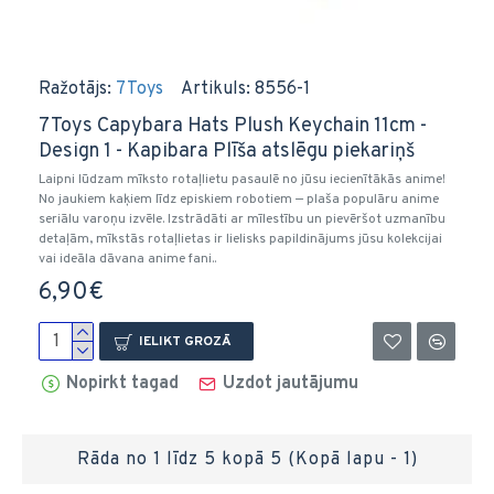
Ražotājs:
7Toys
Artikuls:
8556-1
7Toys Capybara Hats Plush Keychain 11cm -
Design 1 - Kapibara Plīša atslēgu piekariņš
Laipni lūdzam mīksto rotaļlietu pasaulē no jūsu iecienītākās anime!
No jaukiem kaķiem līdz episkiem robotiem — plaša populāru anime
seriālu varoņu izvēle. Izstrādāti ar mīlestību un pievēršot uzmanību
detaļām, mīkstās rotaļlietas ir lielisks papildinājums jūsu kolekcijai
vai ideāla dāvana anime fani..
6,90€
IELIKT GROZĀ
Nopirkt tagad
Uzdot jautājumu
Rāda no 1 līdz 5 kopā 5 (Kopā lapu - 1)