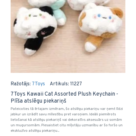
Ražotājs:
7Toys
Artikuls:
11227
7Toys Kawaii Cat Assorted Plush Keychain -
Plīša atslēgu piekariņš
Pateicoties tā ērtajam izmēram, šo atslēgu piekariņu var ņemt līdzi
jebkur un izrādīt savu mīlestību pret varoņiem. Ideāli piemērots
lietošanai kā atslēgu piekariņš vai dekoratīvs aksesuārs uz somām
un mugursomām. Piesaistiet citu mīļotāju uzmanību ar šo foršo un
ekskluzīvo atslēgu piekariņu...