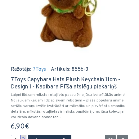
Ražotājs:
7Toys
Artikuls:
8556-3
7Toys Capybara Hats Plush Keychain 11cm -
Design 1 - Kapibara Plīša atslēgu piekariņš
Laipni lūdzam mīksto rotaļlietu pasaulē no jūsu iecienītākās anime!
No jaukiem kaķiem līdz episkiem robotiem — plaša populāru anime
seriālu varoņu izvēle. Izstrādāti ar mīlestību un pievēršot uzmanību
detaļām, mīkstās rotaļlietas ir lielisks papildinājums jūsu kolekcijai
vai ideāla dāvana anime fani..
6,90€