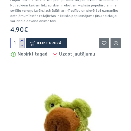
Laipni lūdzam mīksto rotaļlietu pasaulē no jūsu iecienītākās anime!
No jaukiem kaķiem līdz episkiem robotiem — plaša populāru anime
seriālu varoņu izvēle. Izstrādāti ar mīlestību un pievēršot uzmanību
detaļām, mīkstās rotaļlietas ir lielisks papildinājums jūsu kolekcijai
vai ideāla dāvana anime fani..
4,90€
IELIKT GROZĀ
Nopirkt tagad
Uzdot jautājumu