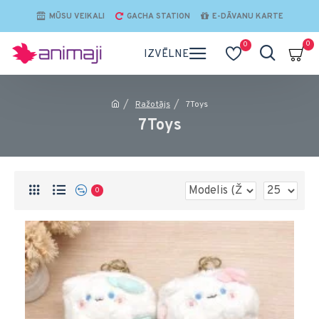
MŪSU VEIKALI
GACHA STATION
E-DĀVANU KARTE
0
0
Ražotājs
7Toys
7Toys
0