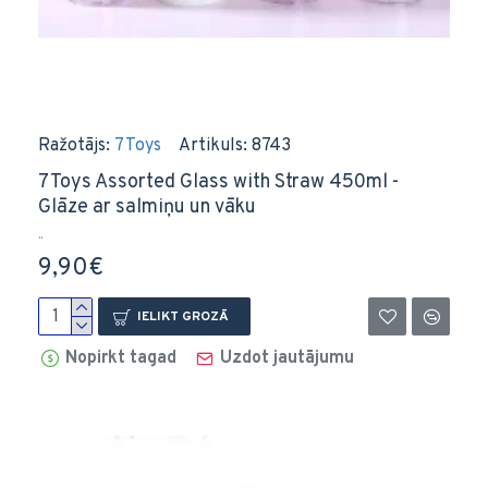
Ražotājs:
7Toys
Artikuls:
8743
7Toys Assorted Glass with Straw 450ml -
Glāze ar salmiņu un vāku
..
9,90€
IELIKT GROZĀ
Nopirkt tagad
Uzdot jautājumu